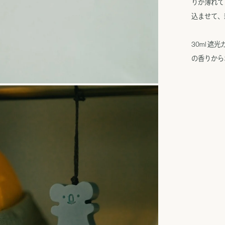
りが薄れて
込ませて、
30ml 遮
の香りから