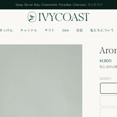
Soap: Byron Bay, Chamomile, Paradise, Charcoal...
現在製作中
せっけん
キャンドル
ギフト
Q&A
日記
私たちについて
Aro
¥1,800
税込 送料は
SCENT: