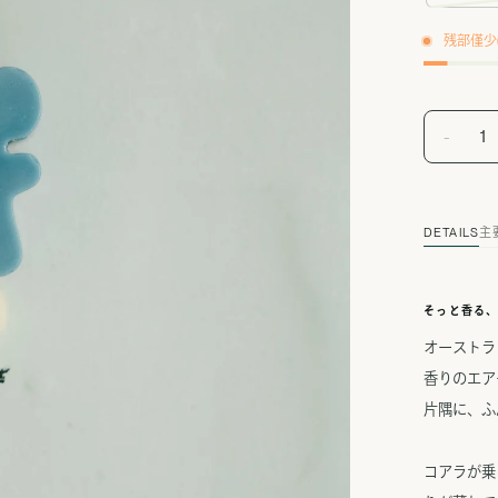
残部僅少(
-
1
DETAILS
主
そっと香る
オーストラ
香りのエア
片隅に、ふ
コアラが乗